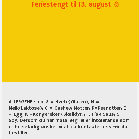
Feriestengt til 13. august 🌸
ALLERGENE : >> G = Hvete(Gluten); M =
Melk(Laktose); C = Cashew Nøtter; P=Peanøtter; E
= Egg; K =Kongereker (Skalldyr); F: Fisk Saus; S:
Soy. Dersom du har matallergi eller intoleranse som
er helsefarlig ønsker vi at du kontakter oss før du
bestiller.