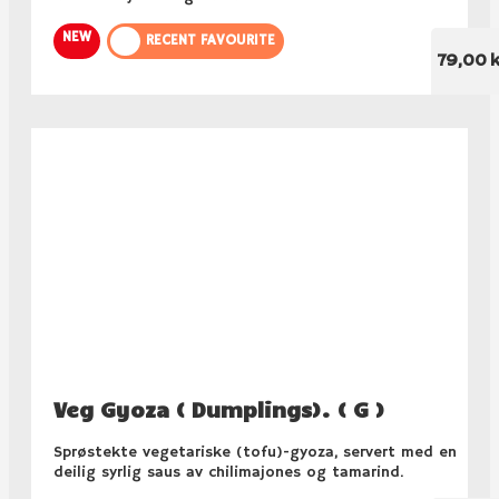
NEW
RECENT FAVOURITE
79,00 k
Veg Gyoza ( Dumplings). ( G )
Sprøstekte vegetariske (tofu)-gyoza, servert med en
deilig syrlig saus av chilimajones og tamarind.