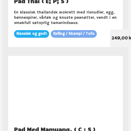
Pad Thai ( E; P; S )
En klassisk thailandsk wokrett med risnudler, egg,
bønnespirer, vårløk og knuste peanøtter, vendt i en
smakfull søtsyrlig tamarindsaus.
Klassisk og godt
Kylling / Skampi / Tofu
249,00 k
Pad Med Mamuang. ( C ; S )