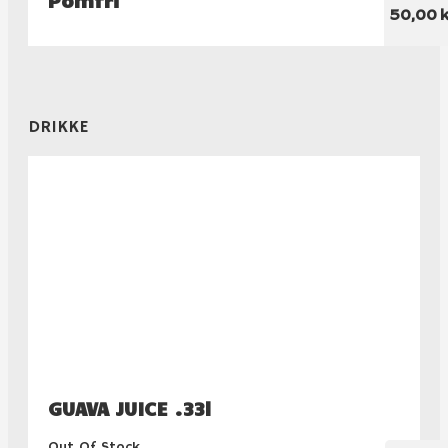
50,00 k
DRIKKE
GUAVA JUICE .33l
Out Of Stock