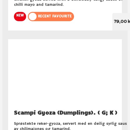
chilli mayo and tamarind.
NEW
RECENT FAVOURITE
79,00 k
Scampi Gyoza (Dumplings). ( G; K )
Sprøstekte reker-gyoza, servert med en deilig syrlig saus
av chilimajones og tamarind.