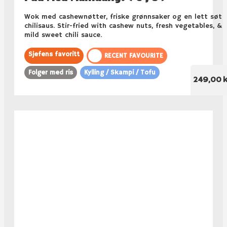
Wok med cashewnøtter, friske grønnsaker og en lett søt
chilisaus. Stir-fried with cashew nuts, fresh vegetables, &
mild sweet chili sauce.
Sjefens favoritt
RECENT FAVOURITE
Folger med ris
Kylling / Skampi / Tofu
249,00 k