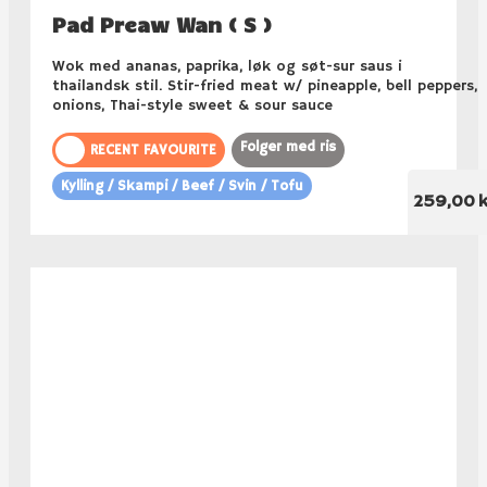
Pad Preaw Wan ( S )
Wok med ananas, paprika, løk og søt-sur saus i
thailandsk stil. Stir-fried meat w/ pineapple, bell peppers,
onions, Thai-style sweet & sour sauce
Folger med ris
RECENT FAVOURITE
Kylling / Skampi / Beef / Svin / Tofu
259,00 k