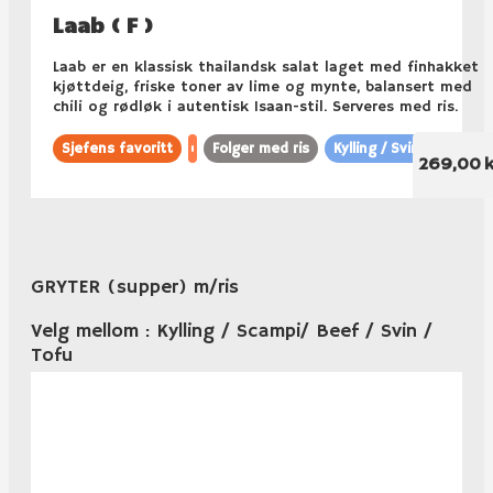
Laab ( F )
Laab er en klassisk thailandsk salat laget med finhakket
kjøttdeig, friske toner av lime og mynte, balansert med
chili og rødløk i autentisk Isaan-stil. Serveres med ris.
Sjefens favoritt
Folger med ris
Kylling / Svin
269,00 k
GRYTER (supper) m/ris
Velg mellom : Kylling / Scampi/ Beef / Svin /
Tofu