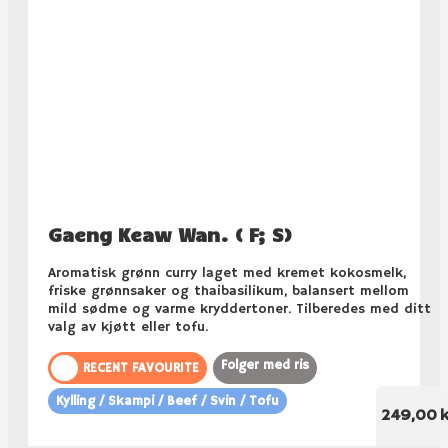
Gaeng Keaw Wan. ( F; S)
Aromatisk grønn curry laget med kremet kokosmelk,
friske grønnsaker og thaibasilikum, balansert mellom
mild sødme og varme kryddertoner. Tilberedes med ditt
valg av kjøtt eller tofu.
Folger med ris
RECENT FAVOURITE
Kylling / Skampi / Beef / Svin / Tofu
249,00 k