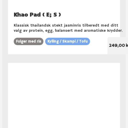
Khao Pad ( E; S )
Klassisk thailandsk stekt jasminris tilberedt med ditt
valg av protein, egg, balansert med aromatiske krydder.
Folger med ris
Kylling / Skampi / Tofu
249,00 k