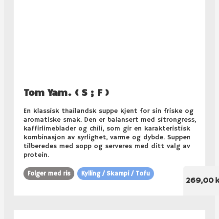
Tom Yam. ( S ; F )
En klassisk thailandsk suppe kjent for sin friske og
aromatiske smak. Den er balansert med sitrongress,
kaffirlimeblader og chili, som gir en karakteristisk
kombinasjon av syrlighet, varme og dybde. Suppen
tilberedes med sopp og serveres med ditt valg av
protein.
Folger med ris
Kylling / Skampi / Tofu
269,00 k