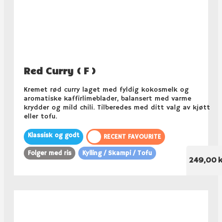
Red Curry ( F )
Kremet rød curry laget med fyldig kokosmelk og
aromatiske kaffirlimeblader, balansert med varme
krydder og mild chili. Tilberedes med ditt valg av kjøtt
eller tofu.
Klassisk og godt
RECENT FAVOURITE
Folger med ris
Kylling / Skampi / Tofu
249,00 k