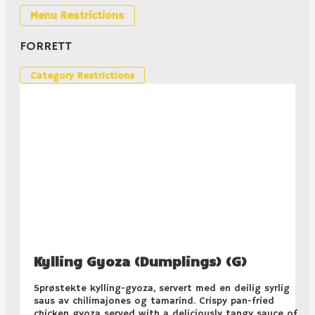
Menu Restrictions
FORRETT
Category Restrictions
Kylling Gyoza (Dumplings) (G)
Sprøstekte kylling-gyoza, servert med en deilig syrlig
saus av chilimajones og tamarind. Crispy pan-fried
chicken gyoza served with a deliciously tangy sauce of