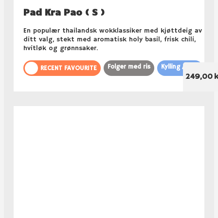
Pad Kra Pao ( S )
En populær thailandsk wokklassiker med kjøttdeig av
ditt valg, stekt med aromatisk holy basil, frisk chili,
hvitløk og grønnsaker.
Folger med ris
Kylling / Svin
RECENT FAVOURITE
249,00 k