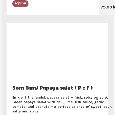
Popular
75,00 k
Som Tam/ Papaya salat ( P ; F )
En kjent thailandsk papaya salat – frisk, spicy og sprø.
Green papaya salad with chili, lime, fish sauce, garlic,
tomato, and peanuts – a perfect balance of sweet, sour,
salty and spicy.