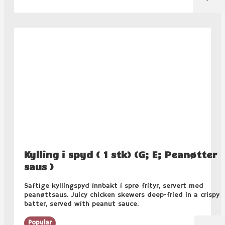
Kylling i spyd ( 1 stk) (G; E; Peanøtter
saus )
Saftige kyllingspyd innbakt i sprø frityr, servert med
peanøttsaus. Juicy chicken skewers deep-fried in a crispy
batter, served with peanut sauce.
Popular