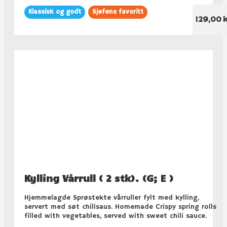
Klassisk og godt
Sjefens favoritt
129,00 k
Kylling Vårrull ( 2 stk). (G; E )
Hjemmelagde Sprøstekte vårruller fylt med kylling,
servert med søt chilisaus. Homemade Crispy spring rolls
filled with vegetables, served with sweet chili sauce.